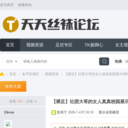
设为首页
收藏本站
首页
视频资源
足控专区
TK挠脚心
女主视
搜索
热搜:
搜
首页
金币交易区
视频资源
【裸足】社团大哥的女人真真校园展示清纯港姐
发布主题
索
天
»
›
›
›
【裸足】社团大哥的女人真真校园展示清
查看:
637
|
回复:
0
Eleven
发表于 2026-7-4 07:26:10
|
显示全部楼层