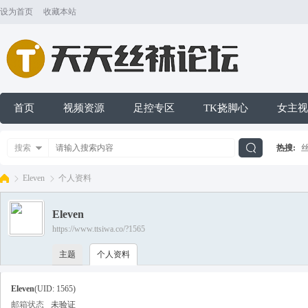
设为首页
收藏本站
首页
视频资源
足控专区
TK挠脚心
女主视
搜索
热搜:
搜
Eleven
个人资料
Eleven
索
https://www.ttsiwa.co/?1565
天
›
›
主题
个人资料
Eleven
(UID: 1565)
邮箱状态
未验证