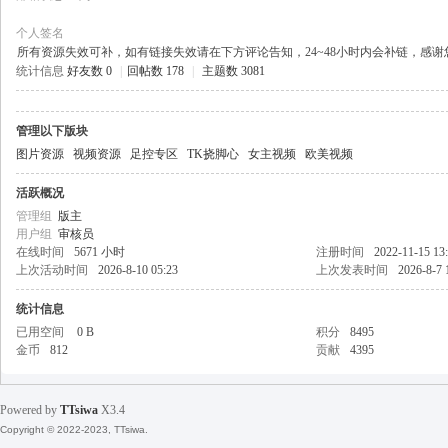
个人签名
所有资源失效可补，如有链接失效请在下方评论告知，24~48小时内会补链，感
统计信息
好友数 0
|
回帖数 178
|
主题数 3081
天
管理以下版块
图片资源
视频资源
足控专区
TK挠脚心
女主视频
欧美视频
活跃概况
管理组
版主
用户组
审核员
在线时间
5671 小时
注册时间
2022-11-15 13
上次活动时间
2026-8-10 05:23
上次发表时间
2026-8-7 
丝
统计信息
已用空间
0 B
积分
8495
金币
812
贡献
4395
Powered by
TTsiwa
X3.4
Copyright © 2022-2023, TTsiwa.