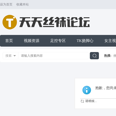
设为首页
收藏本站
首页
视频资源
足控专区
TK挠脚心
女主视
搜索
热搜:
搜
索
抱歉，您尚
请稍候...