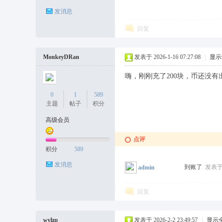
发消息
袜
回复
MonkeyDRan
发表于 2026-1-16 07:27:08
|
显示
嗨，刚刚充了200块，币还没
0
1
589
主题
帖子
积分
高级会员
论
点评
积分
589
发消息
到账了
发表于 2
admin
回复
wylzp
发表于 2026-2-2 23:49:57
|
显示