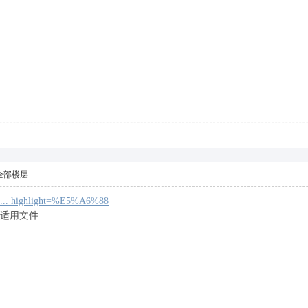
全部楼层
? ... highlight=%E5%A6%88
适用文件