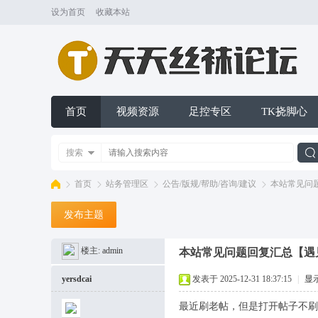
设为首页
收藏本站
首页
视频资源
足控专区
TK挠脚心
搜索
首页
站务管理区
公告/版规/帮助/咨询/建议
本站常见问题
发布主题
索
天
»
›
›
›
楼主:
admin
本站常见问题回复汇总【遇
yersdcai
发表于 2025-12-31 18:37:15
|
显
最近刷老帖，但是打开帖子不刷