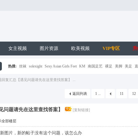
女主视频
图片资源
欧美视频
VIP专区
升
热搜:
丝袜
solexight
Sexy Asian Girls Feet
KM
南国足艺
裸足
美脚
美足
搜
回复汇总【遇见问题请先在这里查找答案】 ...
返回列表
1 ...
11
12
见问题请先在这里查找答案】
[复制链接]
示全部楼层
新图片，新的帖子没有这个问题，该怎么办