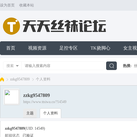
设为首页
收藏本站
首页
视频资源
足控专区
TK挠脚心
女主视
搜索
热搜:
搜
zzkg9547809
个人资料
zzkg9547809
索
https://www.ttsiwa.co/?14549
天
›
›
主题
个人资料
zzkg9547809
(UID: 14549)
邮箱状态
已验证