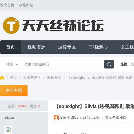
设为首页
收藏本站
首页
视频资源
足控专区
TK挠脚心
女主视
搜索
热搜:
搜
首页
金币交易区
视频资源
【solexight】Slivia (絲襪,高跟鞋,潤滑油,腳底
发布主题
索
天
»
›
›
›
【solexight】Slivia (絲襪,高跟鞋,
查看:
31809
|
回复:
8
admin
发表于 2022-8-23 13:55:45
|
显示全部楼层