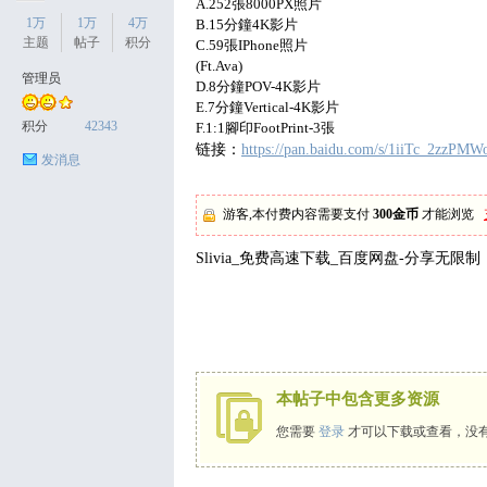
A.252張8000PX照片
1万
1万
4万
B.15分鐘4K影片
主题
帖子
积分
C.59張IPhone照片
(Ft.Ava)
管理员
D.8分鐘POV-4K影片
天
E.7分鐘Vertical-4K影片
积分
42343
F.1:1腳印FootPrint-3張
链接：
https://pan.baidu.com/s/1iiTc_2zzPMW
发消息
游客,本付费内容需要支付
300金币
才能浏览
Slivia_免费高速下载_百度网盘-分享无限制
丝
本帖子中包含更多资源
您需要
登录
才可以下载或查看，没