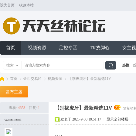
设为首页
收藏本站
首页
视频资源
足控专区
TK挠脚心
女主视
搜索
热搜:
搜
首页
金币交易区
视频资源
【别拔虎牙】最新精选11V
发布主题
索
天
»
›
›
›
【别拔虎牙】最新精选11V
查看:
4658
|
回复:
1
[复制链接
czmamami
发表于 2025-9-30 19:51:17
|
显示全部楼层