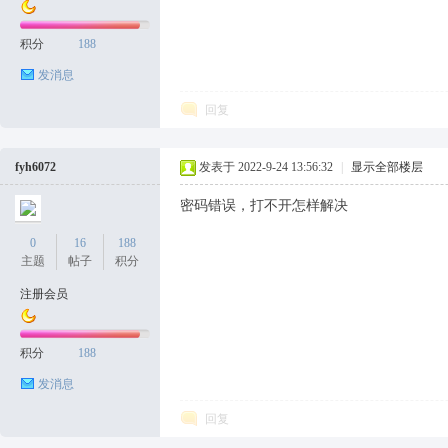
积分
188
发消息
回复
fyh6072
发表于 2022-9-24 13:56:32
|
显示全部楼层
密码错误，打不开怎样解决
0
16
188
主题
帖子
积分
注册会员
积分
188
发消息
回复