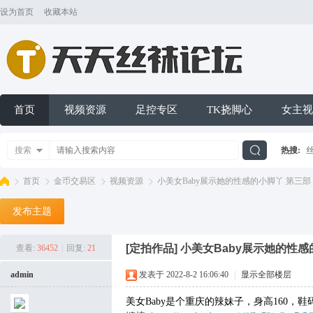
设为首页
收藏本站
首页
视频资源
足控专区
TK挠脚心
女主视
搜索
热搜:
搜
首页
金币交易区
视频资源
小美女Baby展示她的性感的小脚丫 第三部（裸
发布主题
索
天
»
›
›
›
[定拍作品]
小美女Baby展示她的性感
查看:
36452
|
回复:
21
admin
发表于 2022-8-2 16:06:40
|
显示全部楼层
美女
Baby
是个重庆的辣妹子，身高
160
，鞋