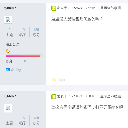
fyh6072
发表于 2022-9-24 13:57:16
|
显示全部楼层
这里没人受理售后问题的吗？
0
16
188
主题
帖子
积分
注册会员
积分
188
发消息
回复
fyh6072
发表于 2022-9-24 13:58:16
|
显示全部楼层
怎么会弄个错误的密码，打不开压缩包啊
0
16
188
主题
帖子
积分