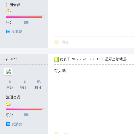
注册会员
积分
188
发消息
回复
fyh6072
发表于 2022-9-24 13:58:32
|
显示全部楼层
有人吗
0
16
188
主题
帖子
积分
注册会员
积分
188
发消息