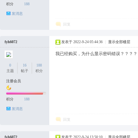
坛
积分
188
发消息
回复
fyh6072
发表于 2022-9-24 05:44:36
|
显示全部楼层
我已经购买，为什么显示密码错误？？？？
0
16
188
主题
帖子
积分
注册会员
积分
188
发消息
回复
fyh6072
发表于 2022-9-24 13:50:10
|
显示全部楼层