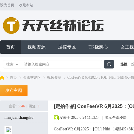
设为首页
收藏本站
首页
视频资源
足控专区
TK挠脚心
女主视
搜索
热搜:
搜
首页
金币交易区
视频资源
CosFeetVR 6月2025：[OL] Niki, 14部4K
发布主题
索
天
»
›
›
›
[定拍作品]
CosFeetVR 6月2025：[OL
查看:
5346
|
回复:
5
manjuanchangshu
发表于 2025-6-24 11:53:14
|
显示全部楼层
CosFeetVR 6月2025：[OL] Niki, 14部4K+