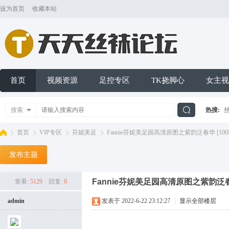
设为首页
收藏本站
首页
视频资源
足控专区
TK挠脚心
女主视
搜索
热搜:
搜
首页
VIP专区
芬妮美足
Fannie芬妮美足园高清原图之紫韵泛春华 [100P/24
发布主题
索
天
»
›
›
›
Fannie芬妮美足园高清原图之紫韵泛春华 
查看:
5129
|
回复:
0
admin
发表于 2022-6-22 23:12:27
|
显示全部楼层