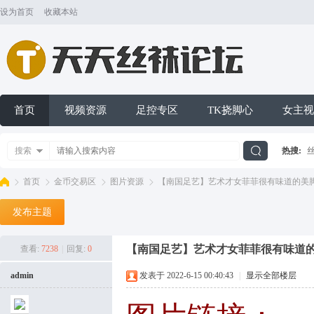
设为首页
收藏本站
首页
视频资源
足控专区
TK挠脚心
女主视
搜索
热搜:
搜
首页
金币交易区
图片资源
【南国足艺】艺术才女菲菲很有味道的美脚 图
发布主题
索
天
»
›
›
›
【南国足艺】艺术才女菲菲很有味道的
查看:
7238
|
回复:
0
admin
发表于 2022-6-15 00:40:43
|
显示全部楼层