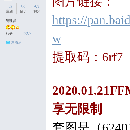
图片链接：
1万
1万
4万
主题
帖子
积分
https://pan.
管理员
天
积分
42278
w
发消息
提取码：6rf7
2020.01.2
丝
享无限制
套图是（6240