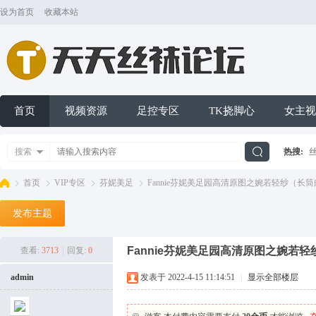
设为首页
收藏本站
首页
视频资源
足控专区
TK挠脚心
女主视
搜索
热搜:
搜
首页
VIP专区
芬妮美足
Fannie芬妮美足园高清原图之婉若轻纱（长筒肉丝）[
发布主题
索
天
»
›
›
›
Fannie芬妮美足园高清原图之婉若轻纱（长筒
查看:
3713
|
回复:
0
admin
发表于 2022-4-15 11:14:51
|
显示全部楼层