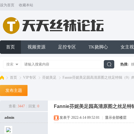
设为首页
收藏本站
首页
视频资源
足控专区
TK挠脚心
女主视
搜索
热搜:
搜
首页
VIP专区
芬妮美足
Fannie芬妮美足园高清原图之丝足特辑（9）肉丝 [40
发布主题
索
天
»
›
›
›
Fannie芬妮美足园高清原图之丝足特辑（9）肉
查看:
3447
|
回复:
0
admin
发表于 2022-4-14 09:52:01
|
显示全部楼层