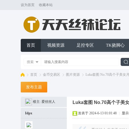
设为首页
收藏本站
首页
视频资源
足控专区
TK挠脚心
搜索
首页
金币交易区
图片资源
Luka套图 No.70高个子美
发布主题
索
天
»
›
›
›
楼主:
爱丝丝人
Luka套图 No.70高个子
Idpx
发表于 2024-6-13 01:01:48
|
显示