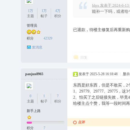
坛
Idpx 发表于 2024-6-13 
1万
1万
4万
能补一下吗，或者给
主题
帖子
积分
管理员
已退款，待楼主修复后再重新购
积分
42329
发消息
回复
panjun8965
发表于 2025-5-28 16:18:48
|
显示
东西是好东西，但是不敢买，2
1、29779、29777、2
0
1
7
2、怕买了之后链接失效，毕竟4
主题
帖子
积分
给楼主点个赞，我等一段时间再
新手上路
点评
积分
7