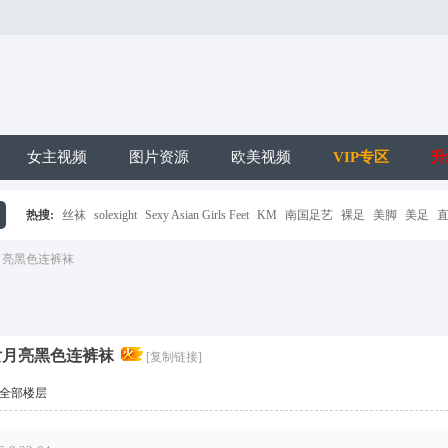
女主视频
图片资源
欧美视频
VIP专区
升
热搜:
丝袜
solexight
Sexy Asian Girls Feet
KM
南国足艺
裸足
美脚
美足
搜
女月亮黑色连裤袜
美女月亮黑色连裤袜
[复制链接]
全部楼层