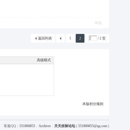
举报
返回列表
1
2
/ 2 页
高级模式
本版积分规则
客服QQ：
551800855
|
Archiver
|
天天丝袜论坛
(
551800855@qq.com
)