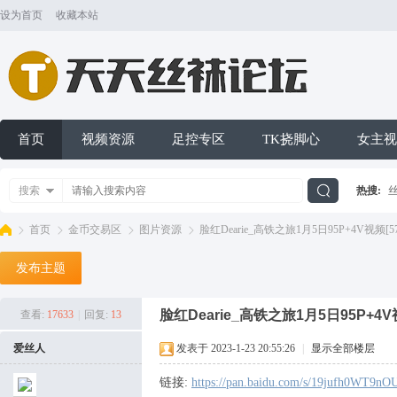
设为首页
收藏本站
首页
视频资源
足控专区
TK挠脚心
女主视
搜索
热搜:
搜
首页
金币交易区
图片资源
脸红Dearie_高铁之旅1月5日95P+4V视频[5
发布主题
索
天
»
›
›
›
脸红Dearie_高铁之旅1月5日95P+4V视
查看:
17633
|
回复:
13
爱丝人
发表于 2023-1-23 20:55:26
|
显示全部楼层
链接:
https://pan.baidu.com/s/19jufh0WT9