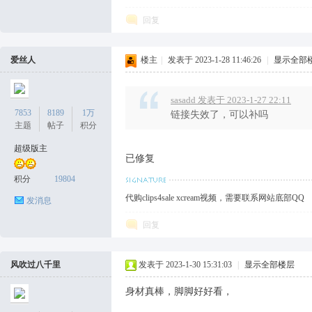
坛
回复
爱丝人
楼主
|
发表于 2023-1-28 11:46:26
|
显示全部
sasadd 发表于 2023-1-27 22:11
7853
8189
1万
链接失效了，可以补吗
主题
帖子
积分
超级版主
已修复
积分
19804
代购clips4sale xcream视频，需要联系网站底部QQ
发消息
回复
风吹过八千里
发表于 2023-1-30 15:31:03
|
显示全部楼层
身材真棒，脚脚好好看，