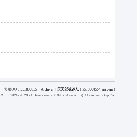
客服QQ：
551800855
|
Archiver
|
天天丝袜论坛
(
551800855@qq.com
)
MT+8, 2026-8-8 20:24
, Processed in 0.048984 second(s), 14 queries , Gzip On.