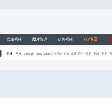
女主视频
图片资源
欧美视频
VIP专区
升
热搜:
丝袜
solexight
Sexy Asian Girls Feet
KM
南国足艺
裸足
美脚
美足
搜