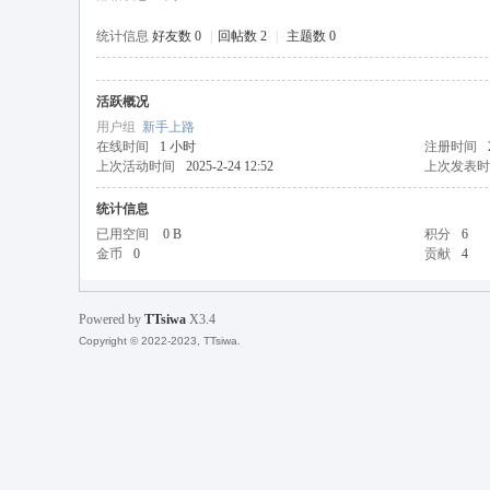
统计信息
好友数 0
|
回帖数 2
|
主题数 0
活跃概况
天
用户组
新手上路
在线时间
1 小时
注册时间
上次活动时间
2025-2-24 12:52
上次发表时
统计信息
已用空间
0 B
积分
6
金币
0
贡献
4
Powered by
TTsiwa
X3.4
丝
Copyright © 2022-2023, TTsiwa.