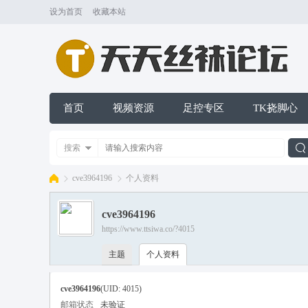
设为首页
收藏本站
首页
视频资源
足控专区
TK挠脚心
搜索
cve3964196
个人资料
cve3964196
索
https://www.ttsiwa.co/?4015
天
›
›
主题
个人资料
cve3964196
(UID: 4015)
邮箱状态
未验证