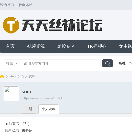
设为首页
收藏本站
首页
视频资源
足控专区
TK挠脚心
女主视
搜索
热搜:
搜
stnb
个人资料
stnb
索
https://www.ttsiwa.co/?1971
天
›
›
主题
个人资料
stnb
(UID: 1971)
邮箱状态
未验证