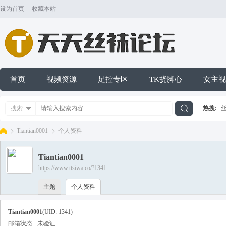
设为首页
收藏本站
首页
视频资源
足控专区
TK挠脚心
女主视
搜索
热搜:
搜
Tiantian0001
个人资料
Tiantian0001
索
https://www.ttsiwa.co/?1341
天
›
›
主题
个人资料
Tiantian0001
(UID: 1341)
邮箱状态
未验证