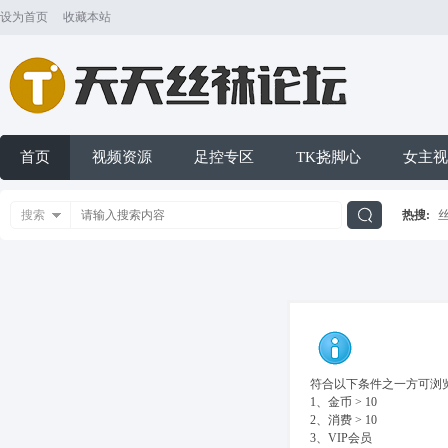
设为首页
收藏本站
首页
视频资源
足控专区
TK挠脚心
女主视
搜索
热搜:
搜
索
符合以下条件之一方可浏览
1、金币 > 10
2、消费 > 10
3、VIP会员