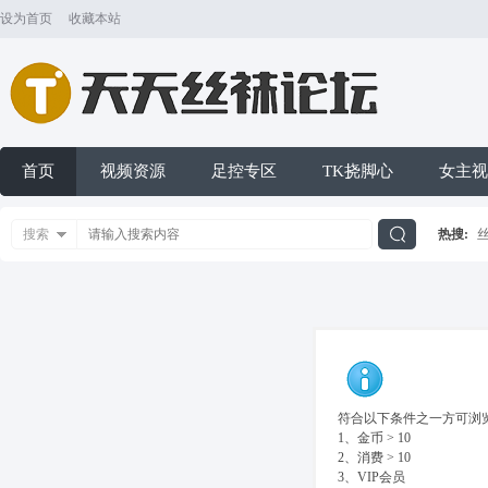
设为首页
收藏本站
首页
视频资源
足控专区
TK挠脚心
女主视
搜索
热搜:
搜
索
符合以下条件之一方可浏览
1、金币 > 10
2、消费 > 10
3、VIP会员