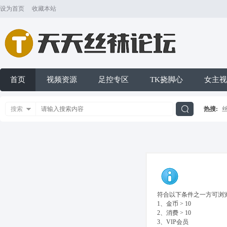
设为首页
收藏本站
首页
视频资源
足控专区
TK挠脚心
女主视
搜索
热搜:
搜
索
符合以下条件之一方可浏览
1、金币 > 10
2、消费 > 10
3、VIP会员