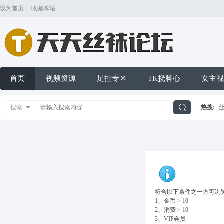
设为首页
收藏本站
首页
视频资源
足控专区
TK挠脚心
女主视
搜索
热搜:
搜
索
符合以下条件之一方可浏览
1、金币 > 10
2、消费 > 10
3、VIP会员