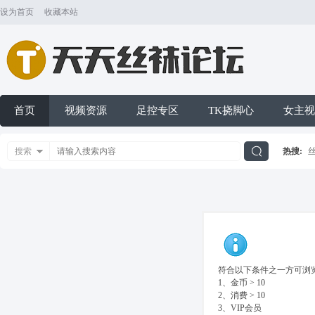
设为首页
收藏本站
首页
视频资源
足控专区
TK挠脚心
女主视
搜索
热搜:
搜
索
符合以下条件之一方可浏览
1、金币 > 10
2、消费 > 10
3、VIP会员