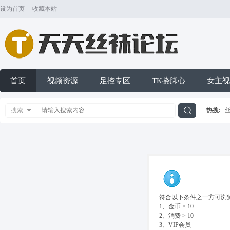
设为首页
收藏本站
首页
视频资源
足控专区
TK挠脚心
女主视
搜索
热搜:
搜
索
符合以下条件之一方可浏览
1、金币 > 10
2、消费 > 10
3、VIP会员