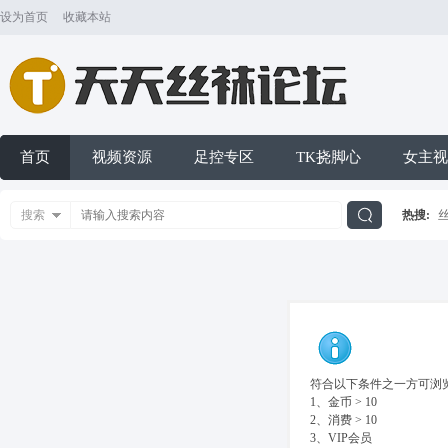
设为首页
收藏本站
首页
视频资源
足控专区
TK挠脚心
女主视
搜索
热搜:
搜
索
符合以下条件之一方可浏览
1、金币 > 10
2、消费 > 10
3、VIP会员