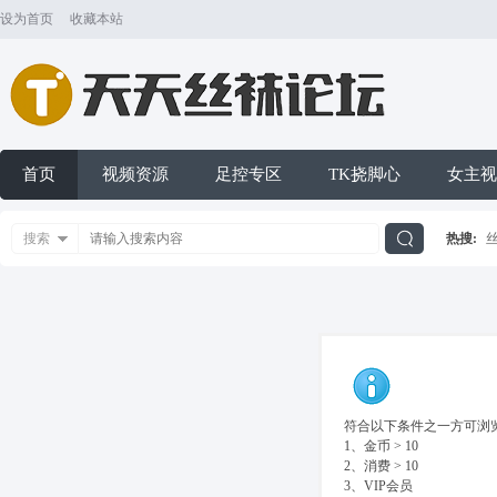
设为首页
收藏本站
首页
视频资源
足控专区
TK挠脚心
女主视
搜索
热搜:
搜
索
符合以下条件之一方可浏览
1、金币 > 10
2、消费 > 10
3、VIP会员