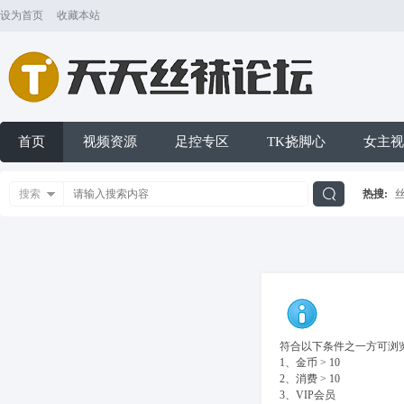
设为首页
收藏本站
首页
视频资源
足控专区
TK挠脚心
女主视
搜索
热搜:
搜
索
符合以下条件之一方可浏览
1、金币 > 10
2、消费 > 10
3、VIP会员