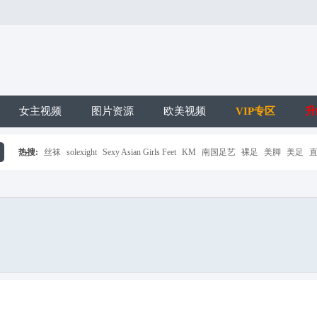
女主视频
图片资源
欧美视频
VIP专区
升
热搜:
丝袜
solexight
Sexy Asian Girls Feet
KM
南国足艺
裸足
美脚
美足
搜