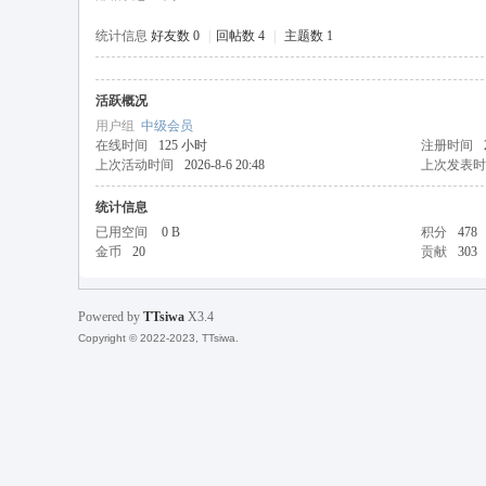
统计信息
好友数 0
|
回帖数 4
|
主题数 1
活跃概况
天
用户组
中级会员
在线时间
125 小时
注册时间
上次活动时间
2026-8-6 20:48
上次发表时
统计信息
已用空间
0 B
积分
478
金币
20
贡献
303
Powered by
TTsiwa
X3.4
丝
Copyright © 2022-2023, TTsiwa.