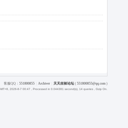
客服QQ：
551800855
|
Archiver
|
天天丝袜论坛
(
551800855@qq.com
)
MT+8, 2026-8-7 00:47
, Processed in 0.044381 second(s), 14 queries , Gzip On.