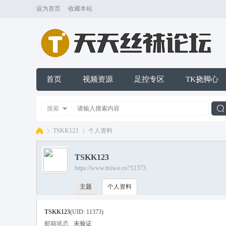
设为首页
收藏本站
首页
视频资源
足控专区
TK挠脚心
搜索
TSKK123
个人资料
TSKK123
索
https://www.ttsiwa.co/?11373
天
›
›
主题
个人资料
TSKK123
(UID: 11373)
邮箱状态
未验证