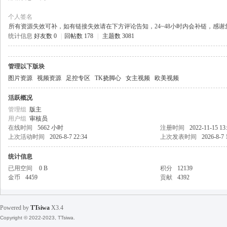
个人签名
所有资源失效可补，如有链接失效请在下方评论告知，24~48小时内会补链，感
统计信息
好友数 0
|
回帖数 178
|
主题数 3081
天
管理以下版块
图片资源
视频资源
足控专区
TK挠脚心
女主视频
欧美视频
活跃概况
管理组
版主
用户组
审核员
在线时间
5662 小时
注册时间
2022-11-15 13
上次活动时间
2026-8-7 22:34
上次发表时间
2026-8-7 
丝
统计信息
已用空间
0 B
积分
12139
金币
4459
贡献
4392
Powered by
TTsiwa
X3.4
Copyright © 2022-2023, TTsiwa.