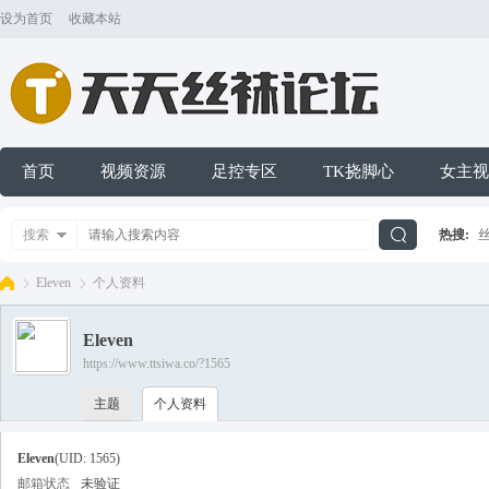
设为首页
收藏本站
首页
视频资源
足控专区
TK挠脚心
女主视
搜索
热搜:
搜
Eleven
个人资料
Eleven
索
https://www.ttsiwa.co/?1565
天
›
›
主题
个人资料
Eleven
(UID: 1565)
邮箱状态
未验证