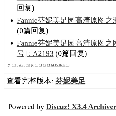
回复)
Fannie芬妮美足园高清原图之温柔的接
(0篇回复)
Fannie芬妮美足园高清原图之网
号] : A2193
(0篇回复)
页:
1
2
3
4
5
6
7
8
[9]
10
11
12
13
14
15
16
17
18
查看完整版本:
芬妮美足
Powered by
Discuz! X3.4 Archive