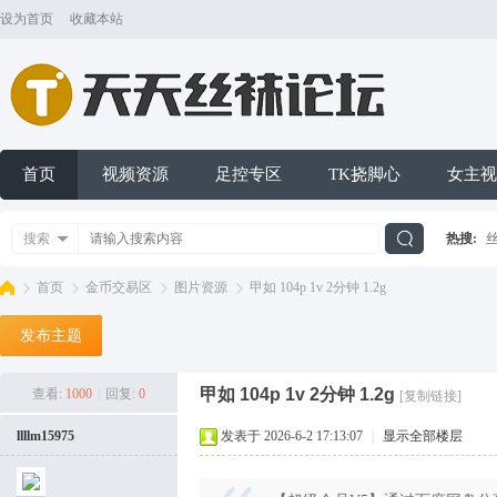
设为首页
收藏本站
首页
视频资源
足控专区
TK挠脚心
女主视
搜索
热搜:
搜
首页
金币交易区
图片资源
甲如 104p 1v 2分钟 1.2g
发布主题
索
天
»
›
›
›
甲如 104p 1v 2分钟 1.2g
查看:
1000
|
回复:
0
[复制链接]
llllm15975
发表于 2026-6-2 17:13:07
|
显示全部楼层