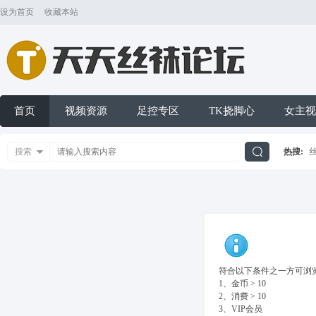
设为首页
收藏本站
首页
视频资源
足控专区
TK挠脚心
女主视
搜索
热搜:
搜
索
符合以下条件之一方可浏览
1、金币 > 10
2、消费 > 10
3、VIP会员