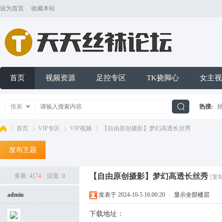
设为首页
收藏本站
首页
视频资源
足控专区
TK挠脚心
女主视
搜索
热搜:
搜
首页
VIP专区
VIP视频
【自由原创摄影】梦幻高透长丝秀
发布主题
索
天
»
›
›
›
【自由原创摄影】梦幻高透长丝秀
查看:
4174
|
回复:
0
[复
admin
发表于 2024-10-5 16:00:20
|
显示全部楼层
下载地址：