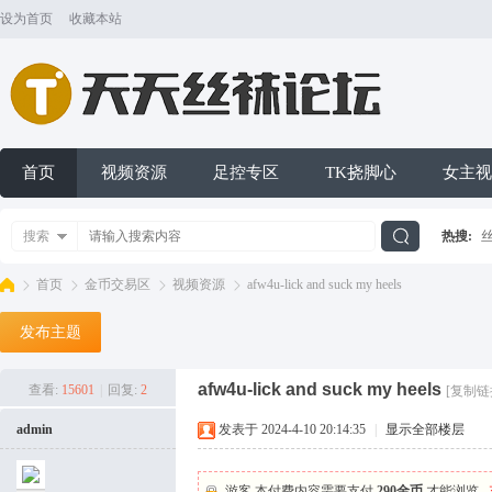
设为首页
收藏本站
首页
视频资源
足控专区
TK挠脚心
女主视
搜索
热搜:
搜
首页
金币交易区
视频资源
afw4u-lick and suck my heels
发布主题
索
天
»
›
›
›
afw4u-lick and suck my heels
查看:
15601
|
回复:
2
[复制链
admin
发表于 2024-4-10 20:14:35
|
显示全部楼层
游客,本付费内容需要支付
290金币
才能浏览