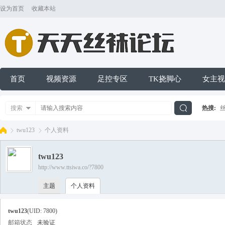
设为首页
收藏本站
首页
视频资源
足控专区
TK挠脚心
女主视
搜索
热搜:
搜
twu123
个人资料
twu123
索
http://www.ttsiwa.co/?7800
天
›
›
主题
个人资料
twu123
(UID: 7800)
邮箱状态
未验证