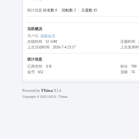
统计信息
好友数 0
|
回帖数 3
|
主题数 45
活跃概况
天
用户组
高级会员
在线时间
32 小时
注册时间
上次活动时间
2026-7-4 23:17
上次发表时
统计信息
已用空间
0 B
积分
789
金币
652
贡献
74
Powered by
TTsiwa
X3.4
丝
Copyright © 2022-2023, TTsiwa.