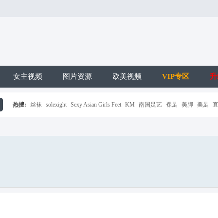
女主视频
图片资源
欧美视频
VIP专区
升
热搜:
丝袜
solexight
Sexy Asian Girls Feet
KM
南国足艺
裸足
美脚
美足
搜