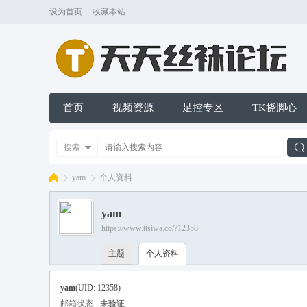
设为首页
收藏本站
首页
视频资源
足控专区
TK挠脚心
搜索
yam
个人资料
yam
索
https://www.ttsiwa.co/?12358
天
›
›
主题
个人资料
yam
(UID: 12358)
邮箱状态
未验证