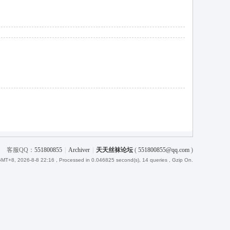
客服QQ：
551800855
|
Archiver
|
天天丝袜论坛
(
551800855@qq.com
)
MT+8, 2026-8-8 22:16
, Processed in 0.046825 second(s), 14 queries , Gzip On.