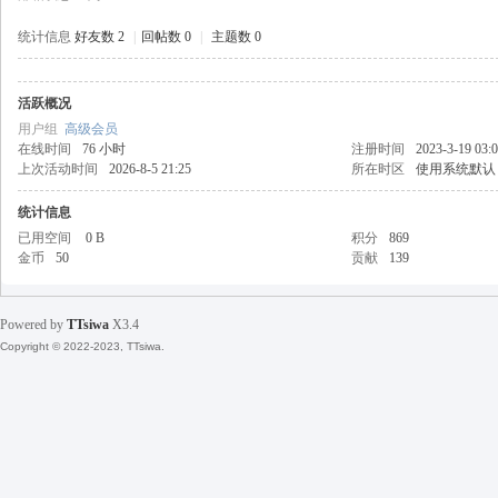
统计信息
好友数 2
|
回帖数 0
|
主题数 0
活跃概况
天
用户组
高级会员
在线时间
76 小时
注册时间
2023-3-19 03:
上次活动时间
2026-8-5 21:25
所在时区
使用系统默认
统计信息
已用空间
0 B
积分
869
金币
50
贡献
139
Powered by
TTsiwa
X3.4
丝
Copyright © 2022-2023, TTsiwa.