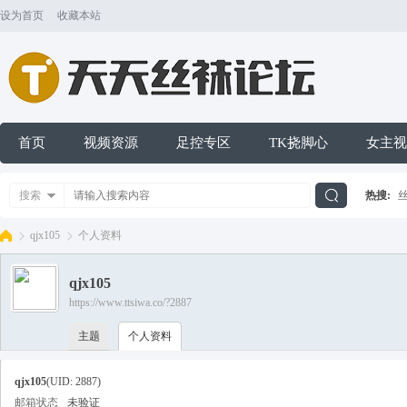
设为首页
收藏本站
首页
视频资源
足控专区
TK挠脚心
女主视
搜索
热搜:
搜
qjx105
个人资料
qjx105
索
https://www.ttsiwa.co/?2887
天
›
›
主题
个人资料
qjx105
(UID: 2887)
邮箱状态
未验证