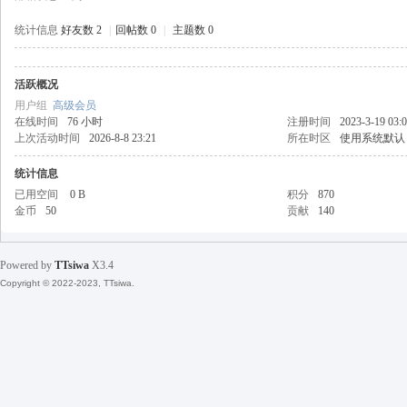
统计信息
好友数 2
|
回帖数 0
|
主题数 0
活跃概况
天
用户组
高级会员
在线时间
76 小时
注册时间
2023-3-19 03:
上次活动时间
2026-8-8 23:21
所在时区
使用系统默认
统计信息
已用空间
0 B
积分
870
金币
50
贡献
140
Powered by
TTsiwa
X3.4
丝
Copyright © 2022-2023, TTsiwa.