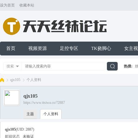
设为首页
收藏本站
首页
视频资源
足控专区
TK挠脚心
女主视
搜索
热搜:
搜
qjx105
个人资料
qjx105
索
https://www.ttsiwa.co/?2887
天
›
›
主题
个人资料
qjx105
(UID: 2887)
邮箱状态
未验证