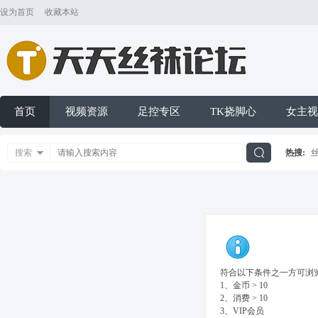
设为首页
收藏本站
首页
视频资源
足控专区
TK挠脚心
女主视
搜索
热搜:
搜
索
符合以下条件之一方可浏览
1、金币 > 10
2、消费 > 10
3、VIP会员