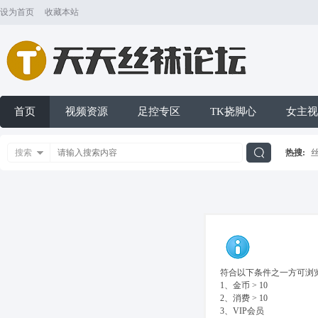
设为首页
收藏本站
首页
视频资源
足控专区
TK挠脚心
女主视
搜索
热搜:
搜
索
符合以下条件之一方可浏览
1、金币 > 10
2、消费 > 10
3、VIP会员