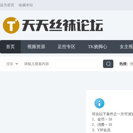
设为首页
收藏本站
首页
视频资源
足控专区
TK挠脚心
女主视
搜索
热搜:
搜
索
符合以下条件之一方可浏览
1、金币 > 10
2、消费 > 10
3、VIP会员