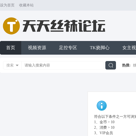
设为首页
收藏本站
首页
视频资源
足控专区
TK挠脚心
女主视
搜索
热搜:
搜
索
符合以下条件之一方可浏览
1、金币 > 10
2、消费 > 10
3、VIP会员