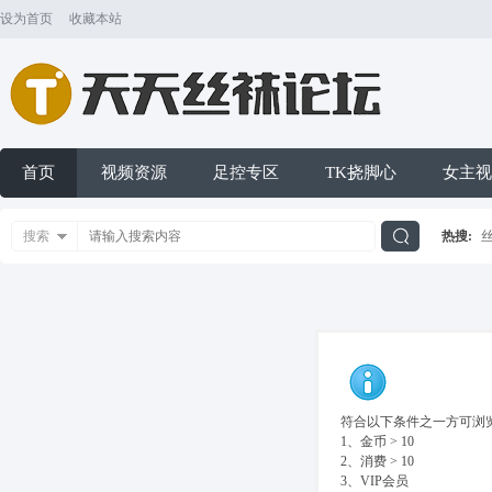
设为首页
收藏本站
首页
视频资源
足控专区
TK挠脚心
女主视
搜索
热搜:
搜
索
符合以下条件之一方可浏览
1、金币 > 10
2、消费 > 10
3、VIP会员