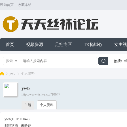
设为首页
收藏本站
首页
视频资源
足控专区
TK挠脚心
女主视
搜索
热搜:
搜
ywb
个人资料
ywb
索
http://www.ttsiwa.co/?10647
天
›
›
主题
个人资料
ywb
(UID: 10647)
邮箱状态
未验证