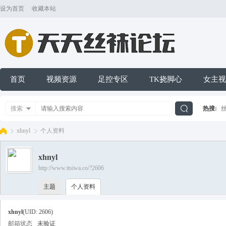
设为首页
收藏本站
首页
视频资源
足控专区
TK挠脚心
女主视
搜索
热搜:
搜
xhnyl
个人资料
xhnyl
索
http://www.ttsiwa.co/?2606
天
›
›
主题
个人资料
xhnyl
(UID: 2606)
邮箱状态
未验证