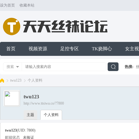
设为首页
收藏本站
首页
视频资源
足控专区
TK挠脚心
女主视
搜索
热搜:
搜
twu123
个人资料
twu123
索
http://www.ttsiwa.co/?7800
天
›
›
主题
个人资料
twu123
(UID: 7800)
邮箱状态
未验证