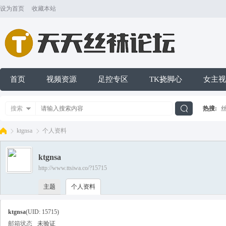
设为首页
收藏本站
首页
视频资源
足控专区
TK挠脚心
女主视
搜索
热搜:
搜
ktgnsa
个人资料
ktgnsa
索
http://www.ttsiwa.co/?15715
天
›
›
主题
个人资料
ktgnsa
(UID: 15715)
邮箱状态
未验证