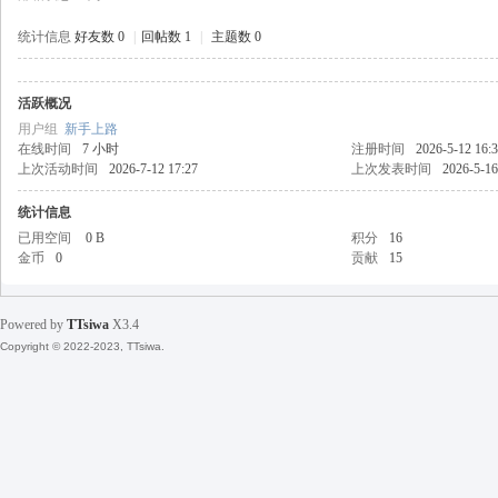
统计信息
好友数 0
|
回帖数 1
|
主题数 0
活跃概况
天
用户组
新手上路
在线时间
7 小时
注册时间
2026-5-12 16:
上次活动时间
2026-7-12 17:27
上次发表时间
2026-5-16
统计信息
已用空间
0 B
积分
16
金币
0
贡献
15
Powered by
TTsiwa
X3.4
丝
Copyright © 2022-2023, TTsiwa.