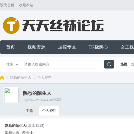
设为首页
收藏本站
首页
视频资源
足控专区
TK挠脚心
女主视
搜索
热搜:
搜
熟悉的陌生人
个人资料
熟悉的陌生人
索
http://www.ttsiwa.co/?8223
天
›
›
主题
个人资料
熟悉的陌生人
(UID: 8223)
邮箱状态
未验证