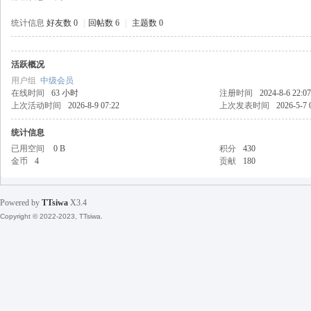
统计信息
好友数 0
|
回帖数 6
|
主题数 0
活跃概况
天
用户组
中级会员
在线时间
63 小时
注册时间
2024-8-6 22:07
上次活动时间
2026-8-9 07:22
上次发表时间
2026-5-7 
统计信息
已用空间
0 B
积分
430
金币
4
贡献
180
Powered by
TTsiwa
X3.4
丝
Copyright © 2022-2023, TTsiwa.