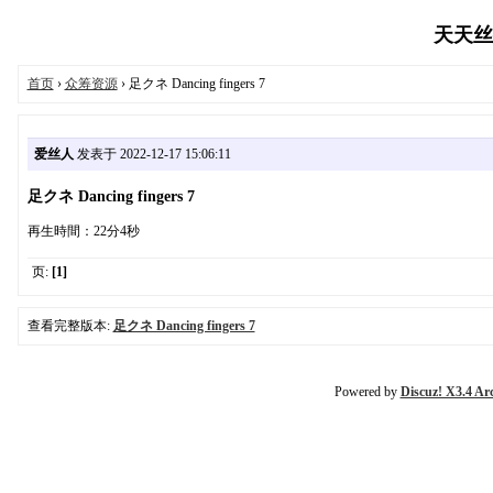
天天丝袜
首页
›
众筹资源
› 足クネ Dancing fingers 7
爱丝人
发表于 2022-12-17 15:06:11
足クネ Dancing fingers 7
再生時間：22分4秒
页:
[1]
查看完整版本:
足クネ Dancing fingers 7
Powered by
Discuz! X3.4 Ar