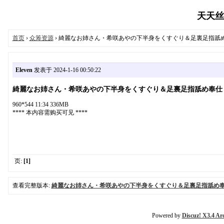
天天丝袜
首页
›
众筹资源
› 綺麗なお姉さん・希咲あやの下半身をくすぐり＆足裏足指舐
Eleven
发表于 2024-1-16 00:50:22
綺麗なお姉さん・希咲あやの下半身をくすぐり＆足裏足指舐め奉仕
960*544 11:34 336MB
**** 本内容需购买可见 ****
页:
[1]
查看完整版本:
綺麗なお姉さん・希咲あやの下半身をくすぐり＆足裏足指舐め
Powered by
Discuz! X3.4 Ar